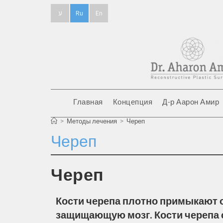
ע
Ru
En
Главная
Концепция
Д-р Аарон Амир
>
Методы лечения
>
Череп
Череп
Череп
Кости черепа плотно примыкают о
защищающую мозг. Кости черепа с