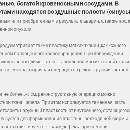
анью, богатой кровеносными сосудами. В
тами находятся воздушные полости (синусы
ным или приобретенным в результате аварии, а так же посл
енной опухоли.
редусматривает также пластику мягких тканей ,как кожного
ранением полноценного кровообращения. При повреждении
никнуть необходимость восстановления мягких тканей скаль
цев, возможна вторичная операция по реконструкции костной
т не более 5-8 см, реконструктивную операцию можно
ной ткани черепа. При этом используется теменная часть
 отслоить наружный пласт кости от внутреннего, остающего
спользуется для формирования пластины подходящей формы
сплантат фиксируется к краям дефекта при помощи