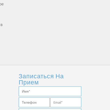
ое
 в
Записаться На
Прием