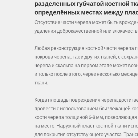
разделенных губчатой костной тк
определённых местах между плас
Отсутствие части черепа может быть врожден
удаления доброкачественной или злокачеств
Любая реконструкция костной части черепа п
покрова черепа, так и других тканей, с сох
черепа и скальпа на первом этапе может воз
и только после этого, через несколько меся
ткани.
Когда площадь повреждения черепа достигае
провести с использованием близлежащей кост
кости черепа толщиной 6-8 мм, позволяющая
на месте. Наружный пласт костной ткани и
для покрытия отсутствующего участка. Тран