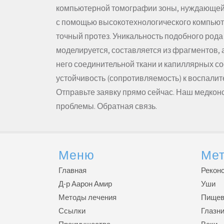
компьютерной томографии зоны, нуждающейс
с помощью высокотехнологического компьют
точный протез. Уникальность подобного рода 
моделируется, составляется из фрагментов, 
него соединительной ткани и капиллярных с
устойчивость (сопротивляемость) к воспали
Отправьте заявку прямо сейчас. Наш медко
проблемы. Обратная связь.
Меню
Мет
Главная
Реконс
Д-р Аарон Амир
Уши
Методы лечения
Пищев
Ссылки
Глазн