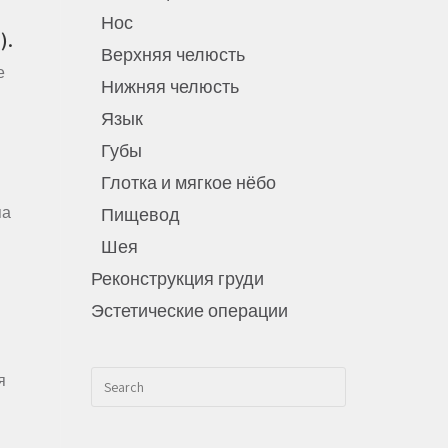
Нос
).
Верхняя челюсть
е
Нижняя челюсть
Язык
Губы
Глотка и мягкое нёбо
па
Пищевод
Шея
Реконструкция груди
Эстетические операции
ся