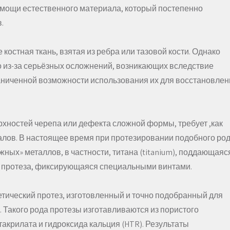
омощи естественного материала, который постепенно
.
 костная ткань, взятая из ребра или тазовой кости. Однако
 из-за серьёзных осложнений, возникающих вследствие
раниченной возможности использования их для восстановлен
ностей черепа или дефекта сложной формы, требует ,как
алов. В настоящее время при протезировании подобного ро
жных» металлов, в частности, титана (titanium), поддающаяс
 протеза, фиксирующаяся специальными винтами.
етический протез, изготовленный и точно подобранный для
. Такого рода протезы изготавливаются из пористого
акрилата и гидроксида кальция (HTR). Результаты