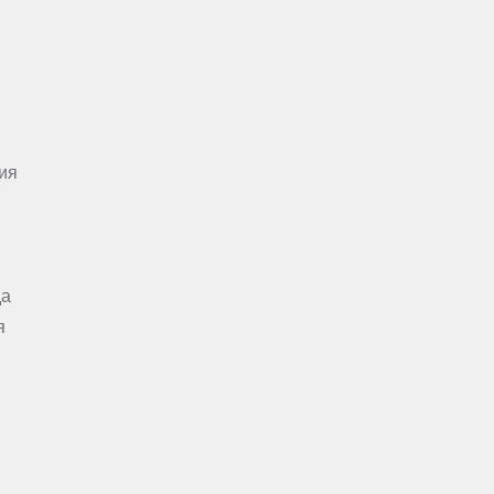
ия
да
я